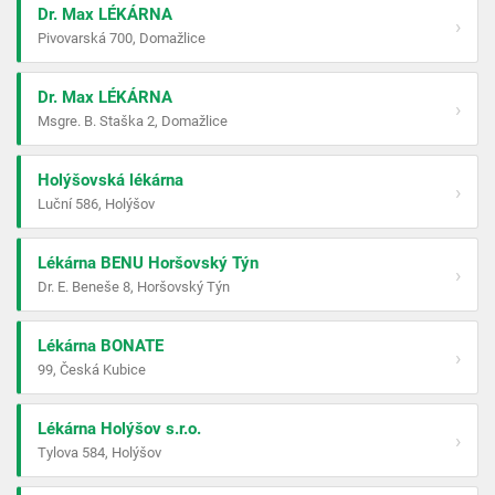
Dr. Max LÉKÁRNA
›
Pivovarská 700, Domažlice
Dr. Max LÉKÁRNA
›
Msgre. B. Staška 2, Domažlice
Holýšovská lékárna
›
Luční 586, Holýšov
Lékárna BENU Horšovský Týn
›
Dr. E. Beneše 8, Horšovský Týn
Lékárna BONATE
›
99, Česká Kubice
Lékárna Holýšov s.r.o.
›
Tylova 584, Holýšov