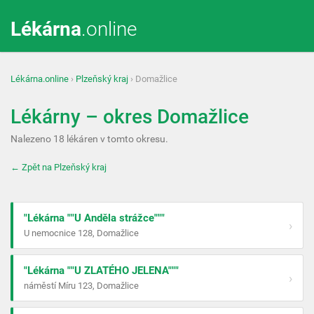
Lékárna
.online
Lékárna.online
›
Plzeňský kraj
› Domažlice
Lékárny – okres Domažlice
Nalezeno 18 lékáren v tomto okresu.
← Zpět na Plzeňský kraj
"Lékárna ""U Anděla strážce"""
›
U nemocnice 128, Domažlice
"Lékárna ""U ZLATÉHO JELENA"""
›
náměstí Míru 123, Domažlice