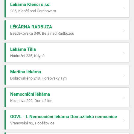
Lékárna Klenčí s.r.o.
›
285, Klenčí pod Čerchovem
LÉKÁRNA RADBUZA
›
Bezděkovská 349, Bělá nad Radbuzou
Lékárna Tilia
›
Nádražní 235, Kdyně
Mariina lékárna
›
Dobrovského 248, Horšovský Týn
Nemocniční lékárna
›
Kozinova 292, Domažlice
OOVL - L Nemocniční lékárna Domažlická nemocnice
›
Vranovská 92, Poběžovice