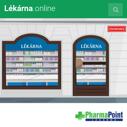
Lékárna
.online