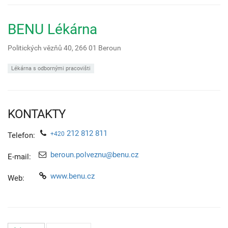
BENU Lékárna
Politických vězňů 40,
266 01
Beroun
Lékárna s odbornými pracovišti
KONTAKTY
212 812 811
+420
Telefon:
beroun.polveznu@benu.cz
E-mail:
www.benu.cz
Web: