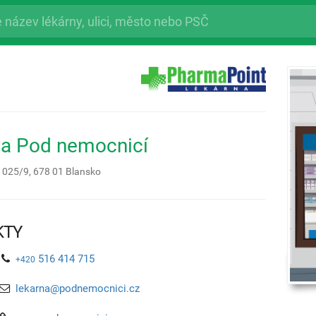
na Pod nemocnicí
1025/9,
678 01
Blansko
KTY
516 414 715
+420
lekarna@podnemocnici.cz