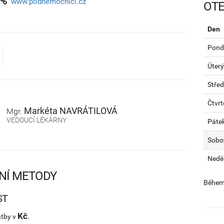
www.podnemocnici.cz
OTE
Den
Pondě
Úterý
Stře
Čtvrt
Markéta
NAVRÁTILOVÁ
Mgr.
VEDOUCÍ LÉKÁRNY
Páte
Sobo
Nedě
NÍ METODY
Během 
ST
Kč
atby v
.