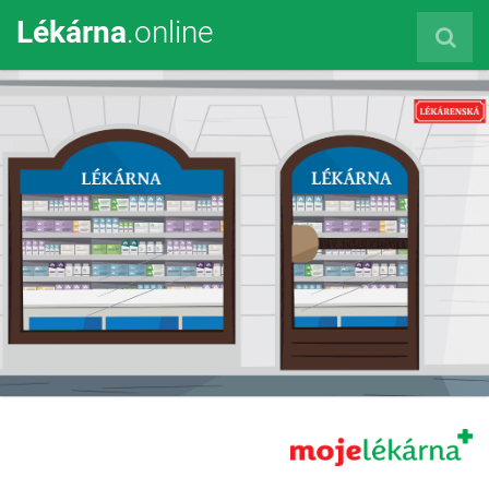
Lékárna
.online