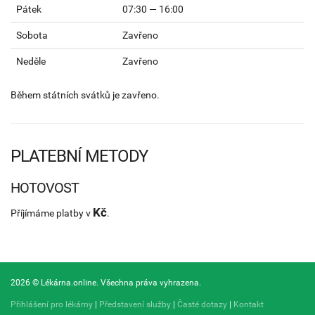
Pátek
07:30 — 16:00
Sobota
Zavřeno
Neděle
Zavřeno
Během státních svátků je zavřeno.
PLATEBNÍ METODY
HOTOVOST
Kč
Příjímáme platby v
.
2026 © Lékárna.online. Všechna práva vyhrazena.
Přihlášení pro lékárny
|
Představení služby
|
Časté dotazy
|
Kontakt