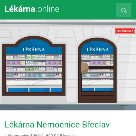
Lékárna
.online
Lékárna Nemocnice Břeclav
U Nemocnice 3066/1,
690 02
Břeclav