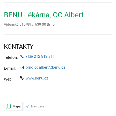
BENU Lékárna, OC Albert
Vídeňská 815/89a,
639 00
Brno
KONTAKTY
212 812 811
+420
Telefon:
brno.ocalbert@benu.cz
E-mail:
www.benu.cz
Web:
Mapa
Navigace