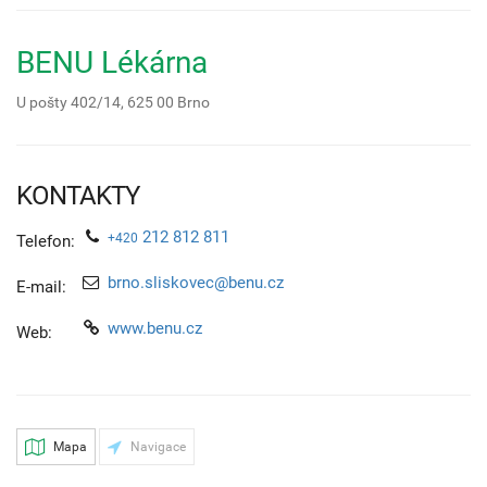
BENU Lékárna
U pošty 402/14,
625 00
Brno
KONTAKTY
212 812 811
+420
Telefon:
brno.sliskovec@benu.cz
E-mail:
www.benu.cz
Web:
Mapa
Navigace