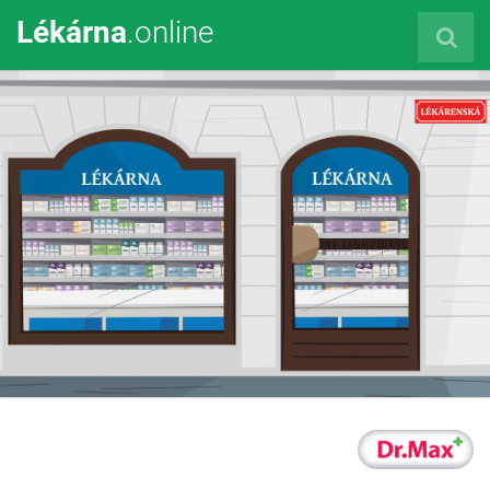
Lékárna
.online