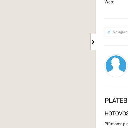
Web:
Navigace
PLATEB
HOTOVO
Příjímáme pl