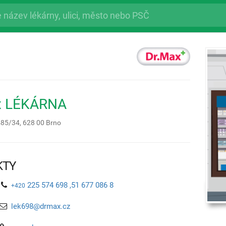
x LÉKÁRNA
485/34,
628 00
Brno
KTY
225 574 698 ,51 677 086 8
+420
lek698@drmax.cz