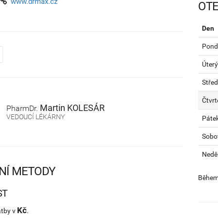
www.drmax.cz
OTE
Den
Pondě
Úterý
Stře
Čtvrt
Martin
KOLESÁR
PharmDr.
VEDOUCÍ LÉKÁRNY
Páte
Sobo
Nedě
NÍ METODY
Během 
ST
Kč
atby v
.