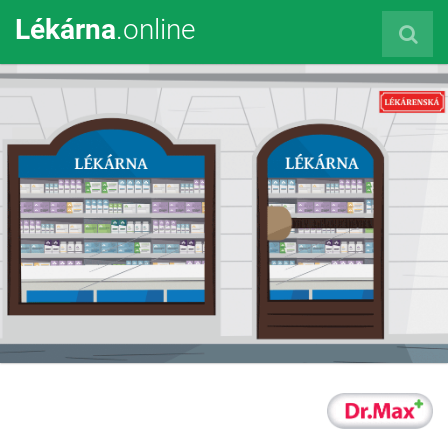
Lékárna
.online