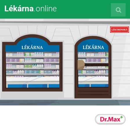
Lékárna
.online