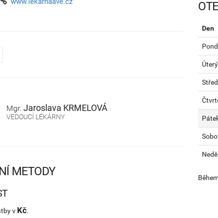
www.lekarnaave.cz
OTE
Den
Pondě
Úterý
Stře
Čtvrt
Jaroslava
KRMELOVÁ
Mgr.
VEDOUCÍ LÉKÁRNY
Páte
Sobo
Nedě
NÍ METODY
Během 
ST
Kč
atby v
.