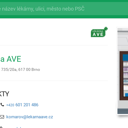
na AVE
á 735/20a,
617 00
Brno
KTY
601 201 486
+420
komarov@lekarnaave.cz