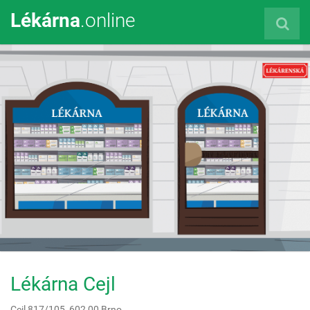
Lékárna
.online
Lékárna Cejl
Cejl 817/105,
602 00
Brno