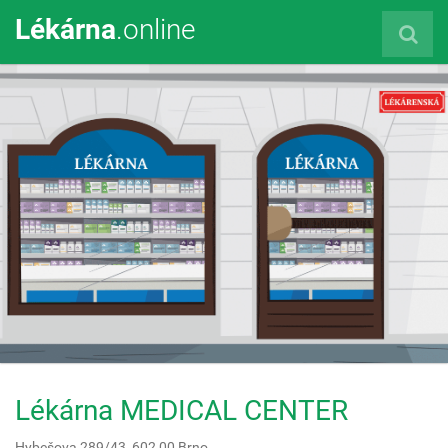
Lékárna
.online
Lékárna MEDICAL CENTER
Hybešova 289/43,
602 00
Brno