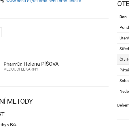
www.benu.cz/lekarna-benu-brno-lidicka
OTE
Den
Pondě
Úterý
Stře
Čtvrt
Helena
PÍŠOVÁ
PharmDr.
VEDOUCÍ LÉKÁRNY
Páte
Sobo
Nedě
NÍ METODY
Během 
ST
Kč
atby v
.