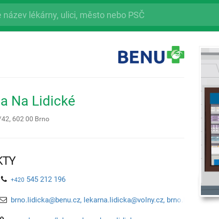
a Na Lidické
/42,
602 00
Brno
KTY
545 212 196
+420
brno.lidicka@benu.cz, lekarna.lidicka@volny.cz, brno.lidicka@b