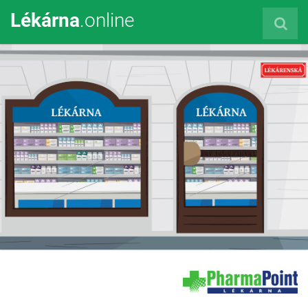
Lékárna
.online