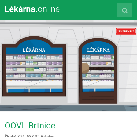
Lékárna
.online
OOVL Brtnice
Široká 376,
588 32
Brtnice