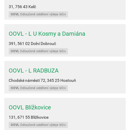
31,
756 43
Kelč
OOVL
Odloučené oddělení výdeje léčiv
OOVL - L U Kosmy a Damiána
391,
561 02
Dolní Dobrouč
OOVL
Odloučené oddělení výdeje léčiv
OOVL - L RADBUZA
Chodské náměstí 72,
345 25
Hostouň
OOVL
Odloučené oddělení výdeje léčiv
OOVL Blížkovice
131,
671 55
Blížkovice
OOVL
Odloučené oddělení výdeje léčiv