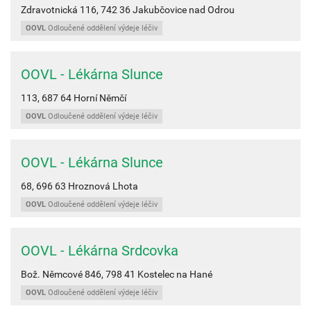
Zdravotnická 116,
742 36
Jakubčovice nad Odrou
OOVL
Odloučené oddělení výdeje léčiv
OOVL - Lékárna Slunce
113,
687 64
Horní Němčí
OOVL
Odloučené oddělení výdeje léčiv
OOVL - Lékárna Slunce
68,
696 63
Hroznová Lhota
OOVL
Odloučené oddělení výdeje léčiv
OOVL - Lékárna Srdcovka
Bož. Němcové 846,
798 41
Kostelec na Hané
OOVL
Odloučené oddělení výdeje léčiv