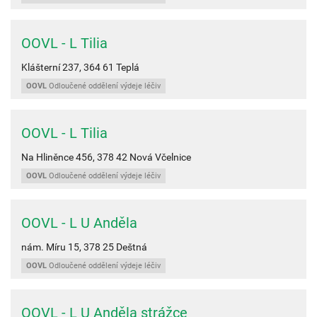
OOVL - L Tilia
Klášterní 237,
364 61
Teplá
OOVL
Odloučené oddělení výdeje léčiv
OOVL - L Tilia
Na Hliněnce 456,
378 42
Nová Včelnice
OOVL
Odloučené oddělení výdeje léčiv
OOVL - L U Anděla
nám. Míru 15,
378 25
Deštná
OOVL
Odloučené oddělení výdeje léčiv
OOVL - L U Anděla strážce