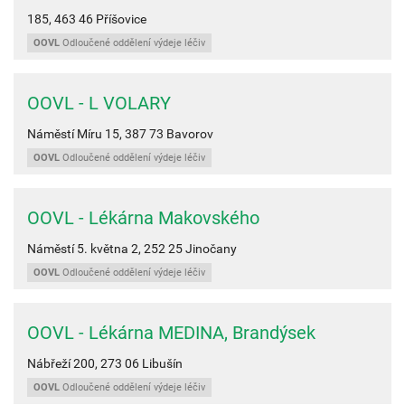
185,
463 46
Příšovice
OOVL
Odloučené oddělení výdeje léčiv
OOVL - L VOLARY
Náměstí Míru 15,
387 73
Bavorov
OOVL
Odloučené oddělení výdeje léčiv
OOVL - Lékárna Makovského
Náměstí 5. května 2,
252 25
Jinočany
OOVL
Odloučené oddělení výdeje léčiv
OOVL - Lékárna MEDINA, Brandýsek
Nábřeží 200,
273 06
Libušín
OOVL
Odloučené oddělení výdeje léčiv