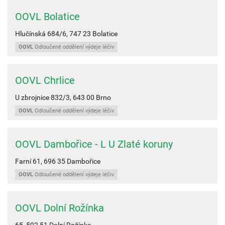
OOVL Bolatice
Hlučínská 684/6,
747 23
Bolatice
OOVL
Odloučené oddělení výdeje léčiv
OOVL Chrlice
U zbrojnice 832/3,
643 00
Brno
OOVL
Odloučené oddělení výdeje léčiv
OOVL Dambořice - L U Zlaté koruny
Farní 61,
696 35
Dambořice
OOVL
Odloučené oddělení výdeje léčiv
OOVL Dolní Rožínka
65,
592 51
Dolní Rožínka