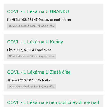
OOVL - L Lékárna U GRANDU
Ke Hřišti 163,
533 45
Opatovice nad Labem
OOVL
Odloučené oddělení výdeje léčiv
OOVL - L Lékárna U Kašny
Školní 116,
538 04
Prachovice
OOVL
Odloučené oddělení výdeje léčiv
OOVL - L Lékárna U Zlaté číše
Jičínská 213,
507 43
Sobotka
OOVL
Odloučené oddělení výdeje léčiv
OOVL - L Lékárna v nemocnici Rychnov nad