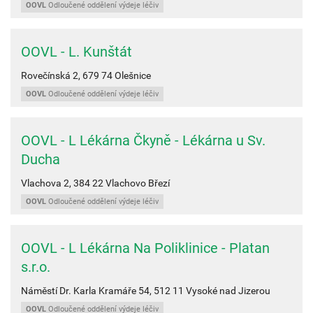
OOVL
Odloučené oddělení výdeje léčiv
OOVL - L. Kunštát
Rovečínská 2,
679 74
Olešnice
OOVL
Odloučené oddělení výdeje léčiv
OOVL - L Lékárna Čkyně - Lékárna u Sv.
Ducha
Vlachova 2,
384 22
Vlachovo Březí
OOVL
Odloučené oddělení výdeje léčiv
OOVL - L Lékárna Na Poliklinice - Platan
s.r.o.
Náměstí Dr. Karla Kramáře 54,
512 11
Vysoké nad Jizerou
OOVL
Odloučené oddělení výdeje léčiv