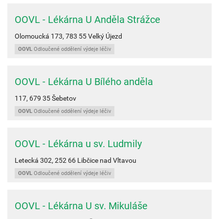
OOVL - Lékárna U Anděla Strážce
Olomoucká 173,
783 55
Velký Újezd
OOVL
Odloučené oddělení výdeje léčiv
OOVL - Lékárna U Bílého anděla
117,
679 35
Šebetov
OOVL
Odloučené oddělení výdeje léčiv
OOVL - Lékárna u sv. Ludmily
Letecká 302,
252 66
Libčice nad Vltavou
OOVL
Odloučené oddělení výdeje léčiv
OOVL - Lékárna U sv. Mikuláše