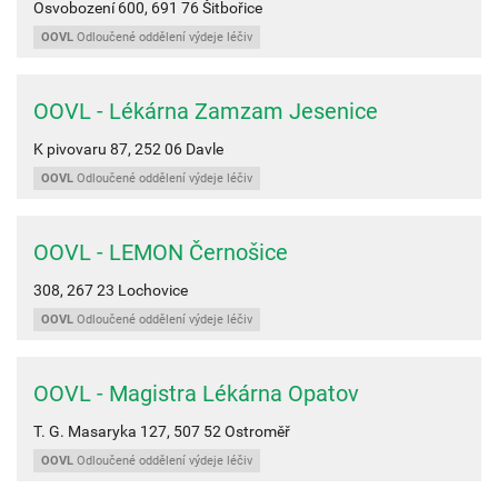
Osvobození 600,
691 76
Šitbořice
OOVL
Odloučené oddělení výdeje léčiv
OOVL - Lékárna Zamzam Jesenice
K pivovaru 87,
252 06
Davle
OOVL
Odloučené oddělení výdeje léčiv
OOVL - LEMON Černošice
308,
267 23
Lochovice
OOVL
Odloučené oddělení výdeje léčiv
OOVL - Magistra Lékárna Opatov
T. G. Masaryka 127,
507 52
Ostroměř
OOVL
Odloučené oddělení výdeje léčiv