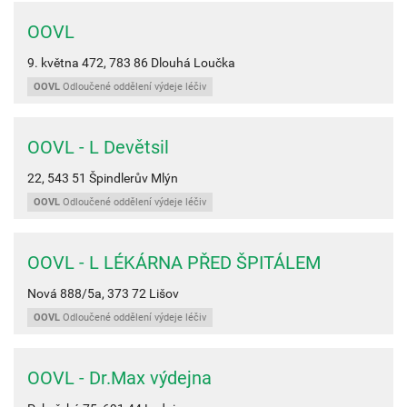
OOVL
9. května 472,
783 86
Dlouhá Loučka
OOVL
Odloučené oddělení výdeje léčiv
OOVL - L Devětsil
22,
543 51
Špindlerův Mlýn
OOVL
Odloučené oddělení výdeje léčiv
OOVL - L LÉKÁRNA PŘED ŠPITÁLEM
Nová 888/5a,
373 72
Lišov
OOVL
Odloučené oddělení výdeje léčiv
OOVL - Dr.Max výdejna