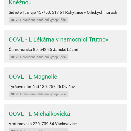
Kněžnou
Sídliště 1. máje 457/53,
517 61
Rokytnice v Orlických horách
OOVL
Odloučené oddělení výdeje léčiv
OOVL - L Lékárna v nemocnici Trutnov
Černohorská 85,
542 25
Janské Lázně
OOVL
Odloučené oddělení výdeje léčiv
OOVL - L Magnolie
Tyršovo náměstí 130,
257 26
Divišov
OOVL
Odloučené oddělení výdeje léčiv
OOVL - L Michálkovická
Vratimovská 220,
739 34
Václavovice