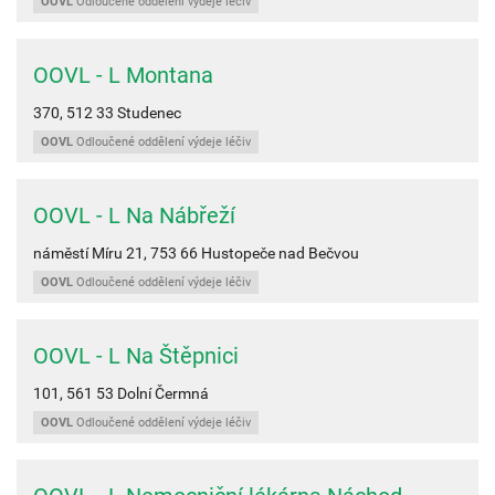
OOVL
Odloučené oddělení výdeje léčiv
OOVL - L Montana
370,
512 33
Studenec
OOVL
Odloučené oddělení výdeje léčiv
OOVL - L Na Nábřeží
náměstí Míru 21,
753 66
Hustopeče nad Bečvou
OOVL
Odloučené oddělení výdeje léčiv
OOVL - L Na Štěpnici
101,
561 53
Dolní Čermná
OOVL
Odloučené oddělení výdeje léčiv