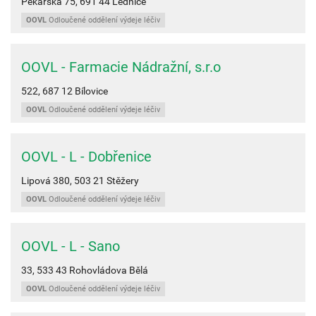
Pekařská 75,
691 44
Lednice
OOVL
Odloučené oddělení výdeje léčiv
OOVL - Farmacie Nádražní, s.r.o
522,
687 12
Bílovice
OOVL
Odloučené oddělení výdeje léčiv
OOVL - L - Dobřenice
Lipová 380,
503 21
Stěžery
OOVL
Odloučené oddělení výdeje léčiv
OOVL - L - Sano
33,
533 43
Rohovládova Bělá
OOVL
Odloučené oddělení výdeje léčiv