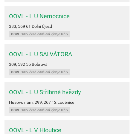
OOVL - L U Nemocnice
383,
569 61
Dolní Újezd
OOVL
Odloučené oddělení výdeje léčiv
OOVL - L U SALVÁTORA
309,
592 55
Bobrová
OOVL
Odloučené oddělení výdeje léčiv
OOVL - L U Stříbrné hvězdy
Husovo nám. 299,
267 12
Loděnice
OOVL
Odloučené oddělení výdeje léčiv
OOVL - L V Hloubce