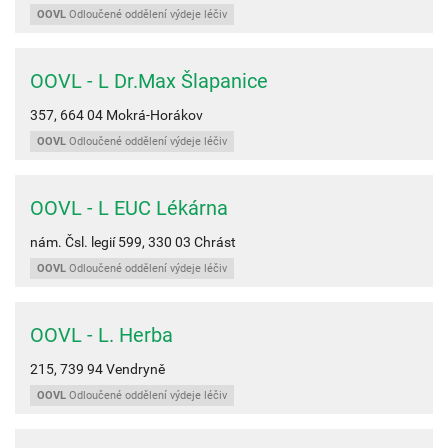
OOVL
Odloučené oddělení výdeje léčiv
OOVL - L Dr.Max Šlapanice
357,
664 04
Mokrá-Horákov
OOVL
Odloučené oddělení výdeje léčiv
OOVL - L EUC Lékárna
nám. Čsl. legií 599,
330 03
Chrást
OOVL
Odloučené oddělení výdeje léčiv
OOVL - L. Herba
215,
739 94
Vendryně
OOVL
Odloučené oddělení výdeje léčiv