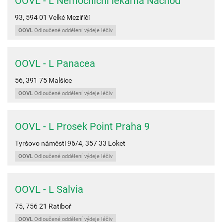
OOVL - L Nemocniční lékárna Náchod
93,
594 01
Velké Meziříčí
OOVL
Odloučené oddělení výdeje léčiv
OOVL - L Panacea
56,
391 75
Malšice
OOVL
Odloučené oddělení výdeje léčiv
OOVL - L Prosek Point Praha 9
Tyršovo náměstí 96/4,
357 33
Loket
OOVL
Odloučené oddělení výdeje léčiv
OOVL - L Salvia
75,
756 21
Ratiboř
OOVL
Odloučené oddělení výdeje léčiv