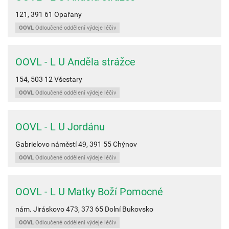
121,
391 61
Opařany
OOVL
Odloučené oddělení výdeje léčiv
OOVL - L U Anděla strážce
154,
503 12
Všestary
OOVL
Odloučené oddělení výdeje léčiv
OOVL - L U Jordánu
Gabrielovo náměstí 49,
391 55
Chýnov
OOVL
Odloučené oddělení výdeje léčiv
OOVL - L U Matky Boží Pomocné
nám. Jiráskovo 473,
373 65
Dolní Bukovsko
OOVL
Odloučené oddělení výdeje léčiv