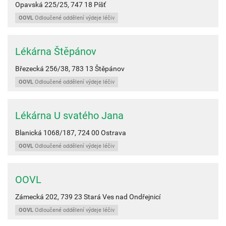
Opavská 225/25,
747 18
Píšť
OOVL
Odloučené oddělení výdeje léčiv
Lékárna Štěpánov
Březecká 256/38,
783 13
Štěpánov
OOVL
Odloučené oddělení výdeje léčiv
Lékárna U svatého Jana
Blanická 1068/187,
724 00
Ostrava
OOVL
Odloučené oddělení výdeje léčiv
OOVL
Zámecká 202,
739 23
Stará Ves nad Ondřejnicí
OOVL
Odloučené oddělení výdeje léčiv