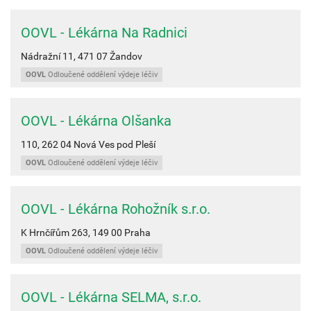
OOVL - Lékárna Na Radnici
Nádražní 11,
471 07
Žandov
OOVL
Odloučené oddělení výdeje léčiv
OOVL - Lékárna Olšanka
110,
262 04
Nová Ves pod Pleší
OOVL
Odloučené oddělení výdeje léčiv
OOVL - Lékárna Rohožník s.r.o.
K Hrnčířům 263,
149 00
Praha
OOVL
Odloučené oddělení výdeje léčiv
OOVL - Lékárna SELMA, s.r.o.