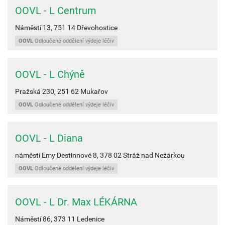
OOVL - L Centrum
Náměstí 13,
751 14
Dřevohostice
OOVL
Odloučené oddělení výdeje léčiv
OOVL - L Chýně
Pražská 230,
251 62
Mukařov
OOVL
Odloučené oddělení výdeje léčiv
OOVL - L Diana
náměstí Emy Destinnové 8,
378 02
Stráž nad Nežárkou
OOVL
Odloučené oddělení výdeje léčiv
OOVL - L Dr. Max LÉKÁRNA
Náměstí 86,
373 11
Ledenice