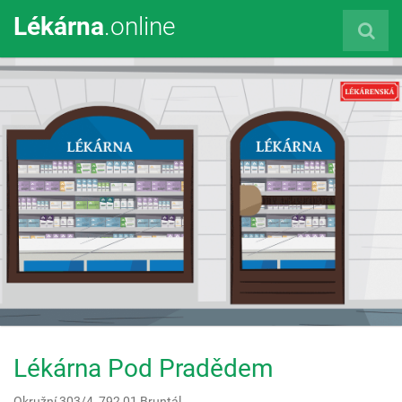
Lékárna
.online
Lékárna Pod Pradědem
Okružní 303/4,
792 01
Bruntál