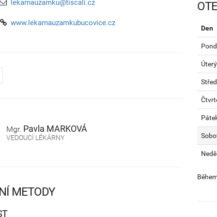
lekarnauzamku@tiscali.cz
OTE
www.lekarnauzamkubucovice.cz
Den
Pondě
Úterý
Stře
Čtvrt
Páte
Pavla
MARKOVÁ
Mgr.
Sobo
VEDOUCÍ LÉKÁRNY
Nedě
Během 
NÍ METODY
ST