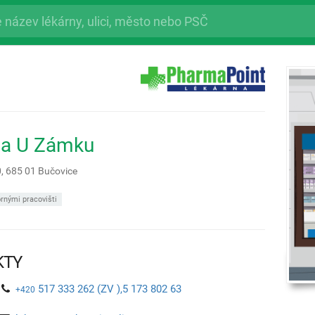
na U Zámku
0,
685 01
Bučovice
rnými pracovišti
KTY
517 333 262 (ZV ),5 173 802 63
+420