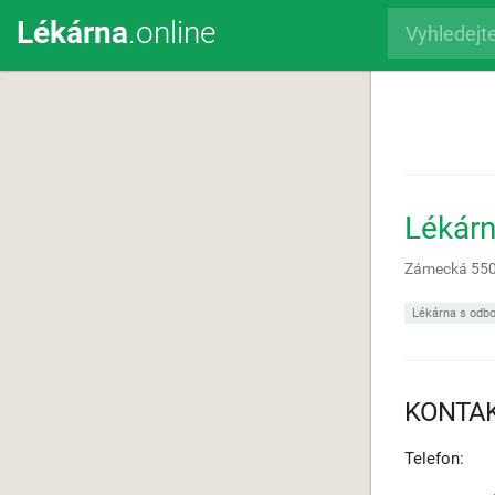
Lékárna
.online
Lékár
Zámecká 55
Lékárna s odbo
KONTA
Telefon: