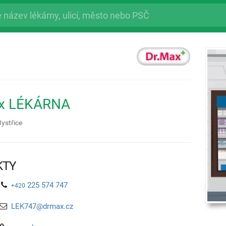
ax LÉKÁRNA
Bystřice
KTY
225 574 747
+420
LEK747@drmax.cz