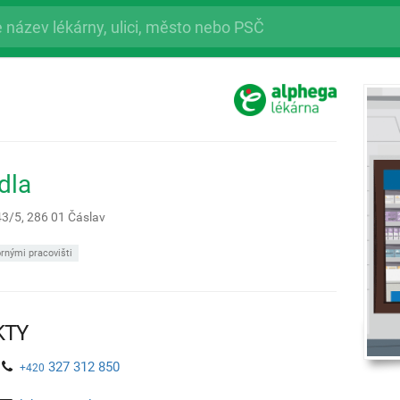
dla
43/5,
286 01
Čáslav
rnými pracovišti
KTY
327 312 850
+420