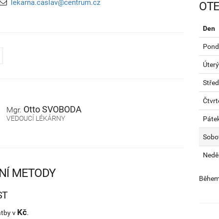
lekarna.caslav@centrum.cz
OTE
Den
Pondě
Úterý
Stře
Čtvrt
Otto
SVOBODA
Mgr.
VEDOUCÍ LÉKÁRNY
Páte
Sobo
Nedě
NÍ METODY
Během 
ST
Kč
atby v
.