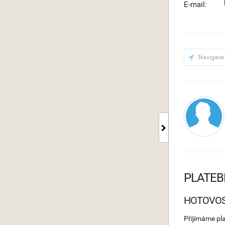
E-mail:
Navigace
PLATEB
HOTOVO
Příjímáme pl