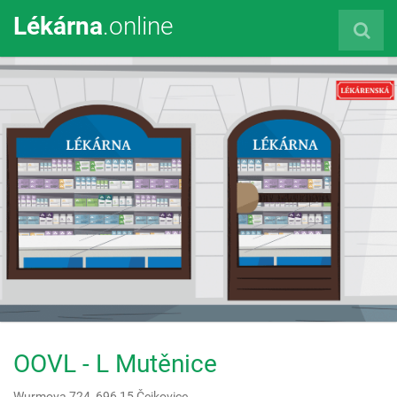
Lékárna
.online
OOVL - L Mutěnice
Wurmova 724,
696 15
Čejkovice