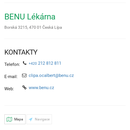
BENU Lékárna
Borská 3215,
470 01
Česká Lípa
KONTAKTY
212 812 811
+420
Telefon:
clipa.ocalbert@benu.cz
E-mail:
www.benu.cz
Web:
Mapa
Navigace