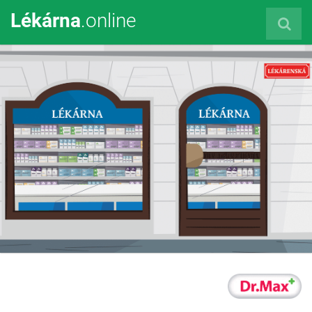
Lékárna
.online