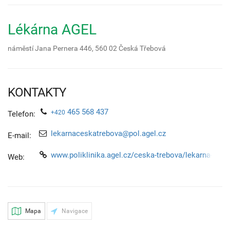
Lékárna AGEL
náměstí Jana Pernera 446,
560 02
Česká Třebová
KONTAKTY
465 568 437
+420
Telefon:
lekarnaceskatrebova@pol.agel.cz
E-mail:
www.poliklinika.agel.cz/ceska-trebova/lekarna-agel
Web:
Mapa
Navigace