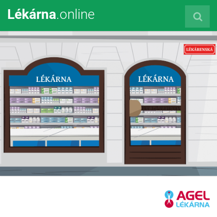
Lékárna
.online