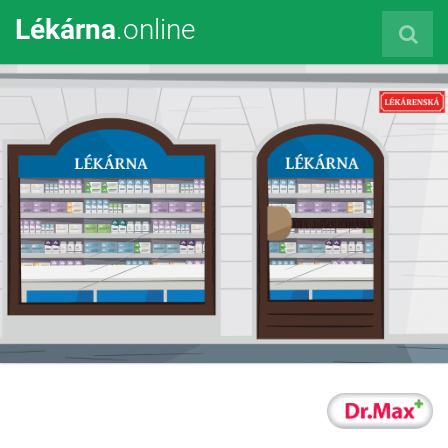
Lékárna
.online