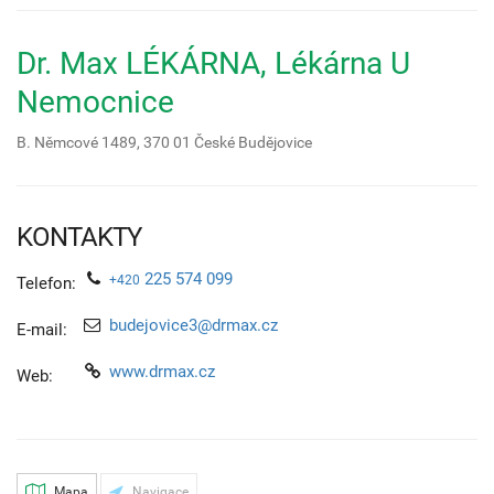
Dr. Max LÉKÁRNA, Lékárna U
Nemocnice
B. Němcové 1489,
370 01
České Budějovice
KONTAKTY
225 574 099
+420
Telefon:
budejovice3@drmax.cz
E-mail:
www.drmax.cz
Web:
Mapa
Navigace