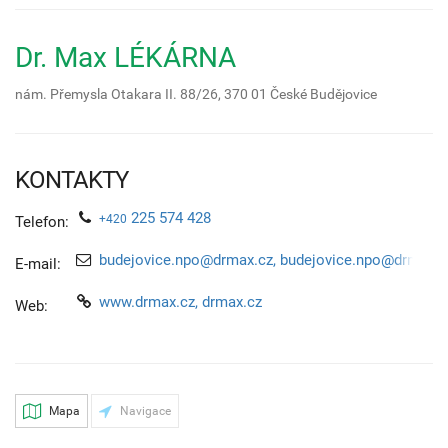
Dr. Max LÉKÁRNA
nám. Přemysla Otakara II. 88/26,
370 01
České Budějovice
KONTAKTY
225 574 428
+420
Telefon:
budejovice.npo@drmax.cz, budejovice.npo@drmax.c
E-mail:
www.drmax.cz, drmax.cz
Web:
Mapa
Navigace