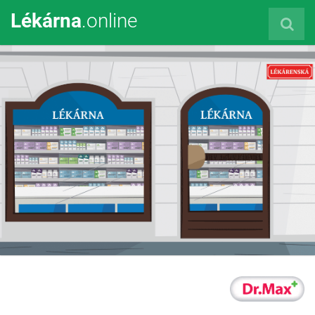
Lékárna
.online