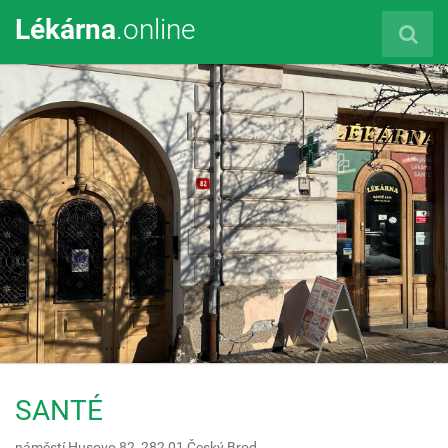
Lékárna
.online
SANTÉ
náměstí Husovo 82,
282 01
Český Brod