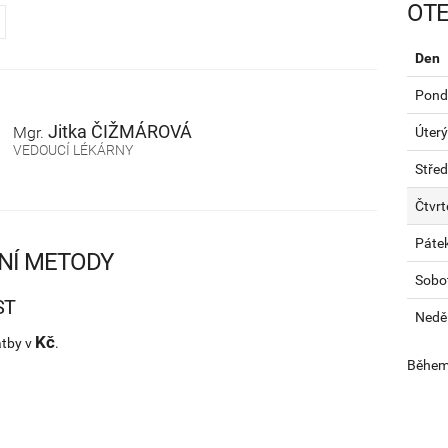
OTE
Den
Pondě
Jitka
ČIŽMÁROVÁ
Mgr.
Úterý
VEDOUCÍ LÉKÁRNY
Stře
Čtvrt
Páte
NÍ METODY
Sobo
ST
Nedě
Kč
atby v
.
Během 