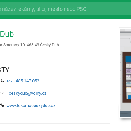
 Dub
ha Smetany 10,
463 43
Český Dub
KTY
485 147 053
+420
l.ceskydub@volny.cz
www.lekarnaceskydub.cz