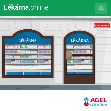
Lékárna
.online