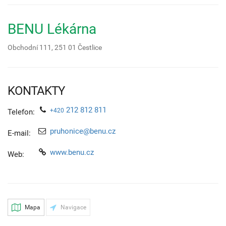
BENU Lékárna
Obchodní 111,
251 01
Čestlice
KONTAKTY
212 812 811
+420
Telefon:
pruhonice@benu.cz
E-mail:
www.benu.cz
Web:
Mapa
Navigace