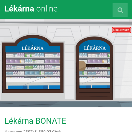
Lékárna
.online
Lékárna BONATE
Nerudova 2397/3,
350 02
Cheb