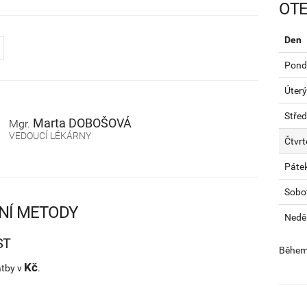
OTE
Den
Pondě
Úterý
Stře
Marta
DOBOŠOVÁ
Mgr.
VEDOUCÍ LÉKÁRNY
Čtvrt
Páte
Sobo
NÍ METODY
Nedě
ST
Během 
Kč
atby v
.