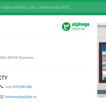
4804,
430 04
Chomutov
KTY
474 656 686
+420
lekarnaulipy@iba.cz