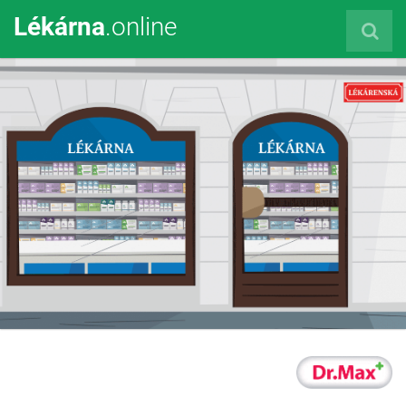
Lékárna
.online