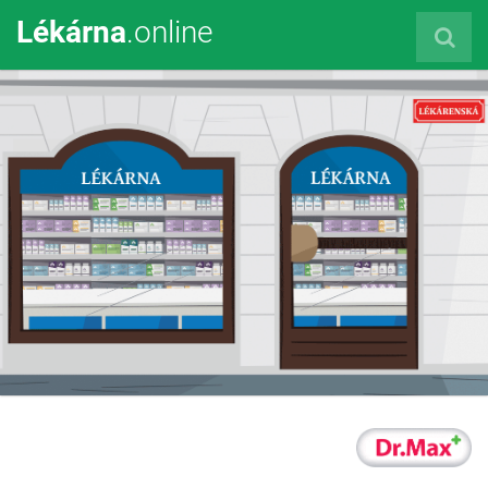
Lékárna
.online