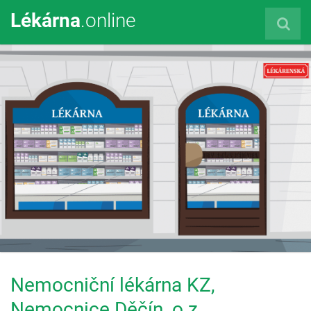
Lékárna
.online
Nemocniční lékárna KZ,
Nemocnice Děčín, o.z.