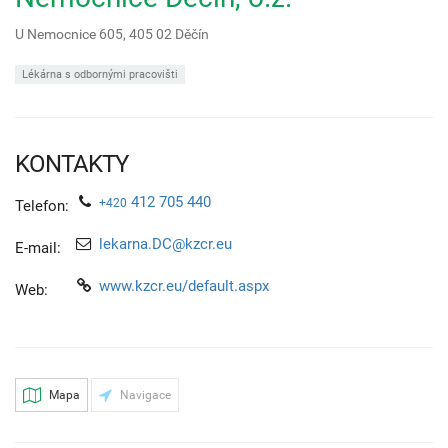
U Nemocnice 605,
405 02
Děčín
Lékárna s odbornými pracovišti
KONTAKTY
412 705 440
+420
Telefon:
lekarna.DC@kzcr.eu
E-mail:
www.kzcr.eu/default.aspx
Web:
Mapa
Navigace