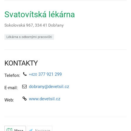
Svatovítská lékárna
Sokolovská 967,
334 41
Dobřany
Lékárna s odbornými pracovišti
KONTAKTY
377 921 299
+420
Telefon:
dobrany@devetsil.cz
E-mail:
www.devetsil.cz
Web:
Mapa
Navigace