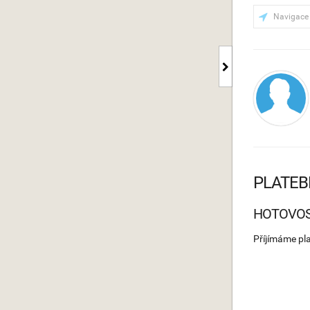
Navigace
PLATEB
HOTOVO
Příjímáme pl