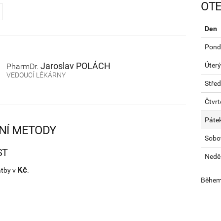
OTE
Den
Pondě
Jaroslav
POLÁCH
Úterý
PharmDr.
VEDOUCÍ LÉKÁRNY
Stře
Čtvrt
Páte
NÍ METODY
Sobo
ST
Nedě
Kč
atby v
.
Během 