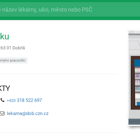
ku
263 01
Dobříš
rnými pracovišti
KTY
318 522 697
+420
lekarna@dob.czn.cz