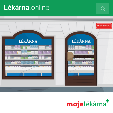
Lékárna
.online