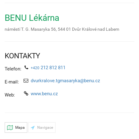
BENU Lékárna
náměstí T. G. Masaryka 56,
544 01
Dvůr Králové nad Labem
KONTAKTY
212 812 811
+420
Telefon:
dvurkralove.tgmasaryka@benu.cz
E-mail:
www.benu.cz
Web:
Mapa
Navigace