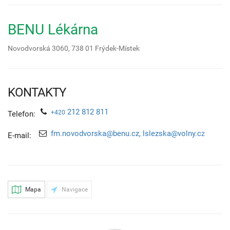
BENU Lékárna
Novodvorská 3060,
738 01
Frýdek-Místek
KONTAKTY
212 812 811
+420
Telefon:
fm.novodvorska@benu.cz, lslezska@volny.cz
E-mail:
Mapa
Navigace