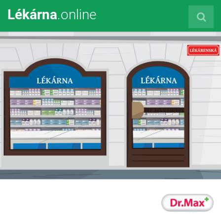
Lékárna
.online