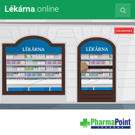
Lékárna
.online