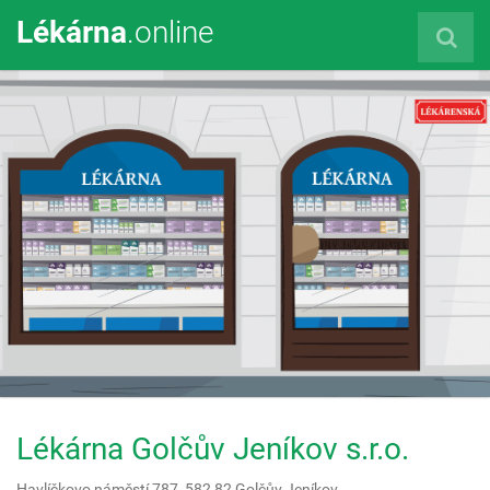
Lékárna
.online
Lékárna Golčův Jeníkov s.r.o.
Havlíčkovo náměstí 787,
582 82
Golčův Jeníkov