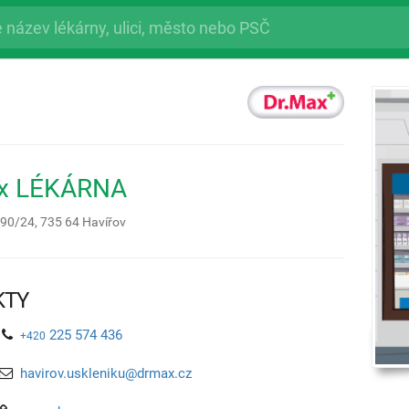
ax LÉKÁRNA
490/24,
735 64
Havířov
KTY
225 574 436
+420
havirov.uskleniku@drmax.cz