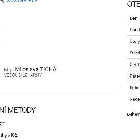
www.drmax.cz
OTE
Den
Pondě
Úterý
Stře
Čtvrt
Miloslava
TICHÁ
Mgr.
VEDOUCÍ LÉKÁRNY
Páte
Sobo
Nedě
NÍ METODY
Během 
ST
Kč
atby v
.