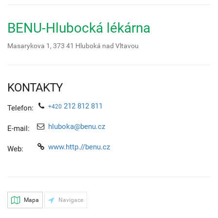
BENU-Hlubocká lékárna
Masarykova 1,
373 41
Hluboká nad Vltavou
KONTAKTY
212 812 811
+420
Telefon:
hluboka@benu.cz
E-mail:
www.http.//benu.cz
Web:
Mapa
Navigace