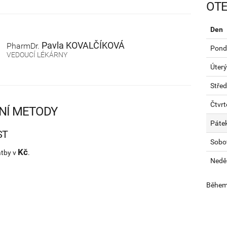
OTE
Den
Pavla
KOVALČÍKOVÁ
PharmDr.
Pondě
VEDOUCÍ LÉKÁRNY
Úterý
Stře
Čtvrt
NÍ METODY
Páte
ST
Sobo
Kč
atby v
.
Nedě
Během 