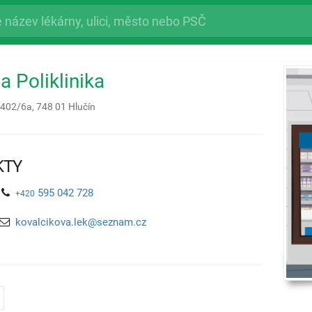
a Poliklinika
1402/6a,
748 01
Hlučín
KTY
595 042 728
+420
kovalcikova.lek@seznam.cz