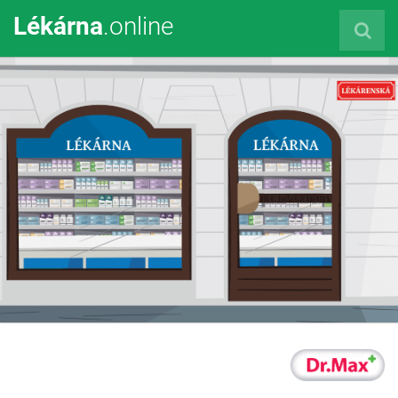
Lékárna
.online